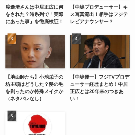
渡邊渚さんは中居正広に何
【中嶋プロデューサー】キ
をされた？時系列で「実際
ス写真流出！相手はフジテ
にあった事」を徹底検証！
レビアナウンサー？
【地面師たち】小池栄子の
【中嶋優一】フジTVプロデ
坊主頭はどうした？髪の毛
ューサー経歴まとめ！中居
を剃ったのか特殊メイクか
正広とは20年来のつきあ
（ネタバレなし）
い！