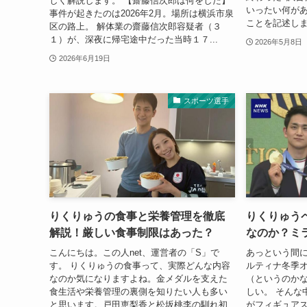
しく解説します。 【齋藤信次郎は何をした】
いったい何が
事件が起きたのは2026年2月。場所は横浜市泉
ことを記述しま
区の路上。 解体業の齋藤信次郎容疑者（３
１）が、深夜に帰宅途中だった当時１７...
2026年5月8日
2026年6月19日
スポーツ選手
りくりゅうの食事と栄養管理を徹底
りくりゅう
解説！厳しい食事制限はあった？
なのか？ミ
こんにちは。この人net、運営者の「S」で
あっという間
す。 りくりゅうの食事って、実際どんな内容
ルティナ冬季
なのか気になりますよね。金メダルを支えた
（というのか
食生活や栄養管理の裏側を知りたい人も多い
しい。 そんな
と思います。戸田恵梨香と松坂桃李の馴れ初
がフィギュア