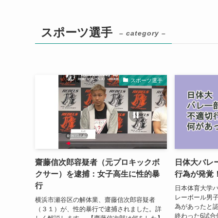
スポーツ選手
– category –
スポーツ選手
齋藤信次郎容疑者（元プロキックボ
日体大バレ
クサー）を逮捕：女子高生に性的暴
行為が発覚
行
日本体育大学
レーボール男子
横浜市瀬谷区の解体業、齋藤信次郎容疑者
為があったと
（３１）が、性的暴行で逮捕されました。詳
終わった6試合