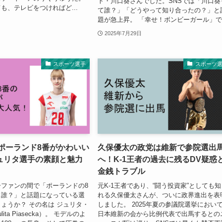
ト・川口葵さんでした。SNSでは「川口葵
も、テレビをつければど...
て誰？」「どうやって知り合ったの？」と
題が急上昇。 「幸せ！ボンビーガール」で.
2025年7月29日
スポーツ選手
スポーツ
 ポーランド8番がかわいい
久保優太の政党は維新で参院選出
ュリタ選手の素顔と魅力
へ！K-1王者の過去に残るDV疑惑
金銭トラブル
ファンの間で「ポーランドの8
元K-1王者であり、“闘う投資家”としても知
！誰？」と話題になっている選
れる久保優太さんが、ついに政界進出を表
ょうか？ その名は ジュリタ・
しました。 2025年夏の参議院選挙におい
ita Piasecka）。 モデルのよ
日本維新の会から比例代表で出馬するとの