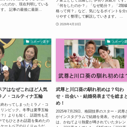
ノ富士として活躍した 伊勢ケ浜親方 です
あったのか、現在判明している
「何をしたのか？」「なぜ処分？」「2階
す。 記事の最後に最新...
格って何？」など、気になるポイントを分
りやすく整理して解説していきます。 ...
2026年4月10日
スポーツ選手
スポーツ
ペアはなぜこれほど人気
武尊と川口葵の馴れ初めは？匂わ
ラノ・コルティナ五輪
せ・出会い・結婚発表までを総ま
め！
に終わってしまったミラノ・コ
オリンピック。冬季は夏季五輪
2025年7月29日、格闘技界のスター・武尊
な？）よりも短く、話題性も乏
がインスタグラムで結婚を発表。そのお相
中でもひときわ話題を集めたの
は、かねてより熱愛が噂されていたタレン
スケートペアのりくりゅうだ。