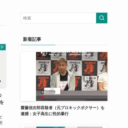
新着記事
選手
の
を
齋藤信次郎容疑者（元プロキックボクサー）を
逮捕：女子高生に性的暴行
て
照