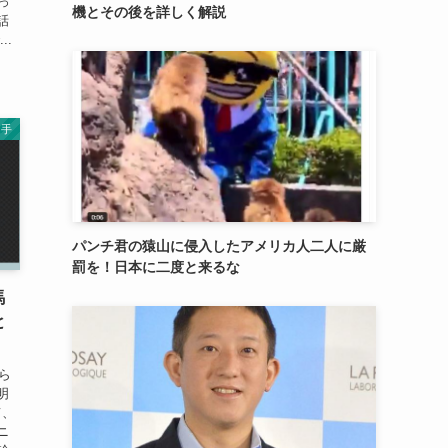
っ
機とその後を詳しく解説
話
..
選手
パンチ君の猿山に侵入したアメリカ人二人に厳
罰を！日本に二度と来るな
馬
と
ら
明
て、
ニ