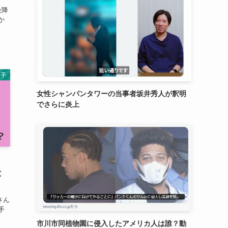
。
級降
か
選手
女性シャンパンタワーの当事者坂井秀人が釈明
でさらに炎上
と
さん
手
市川市同植物園に侵入したアメリカ人は誰？動