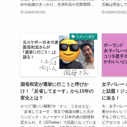
めや結婚のきっかけ、共演作品や交際期間...
五輪は閉会して
2026年3月23日
2026年2月26日
スポーツ選手
国母和宏が選挙に行こうと呼びか
女子バレー
け！「反省してまーす」から15年の
と話題！ジ
変化とは？
に迫る！
かつて“腰パン騒動”や「チッ、うるせえな」
今、女子バレー
「反省してまーす」発言で物議を醸した元オ
番がかわいい
リンピック・スノーボード日本代表の国母和
手をご存じでし
宏さんが、X（旧Twitter）で話題になっていま
ピアセツカ（Jul