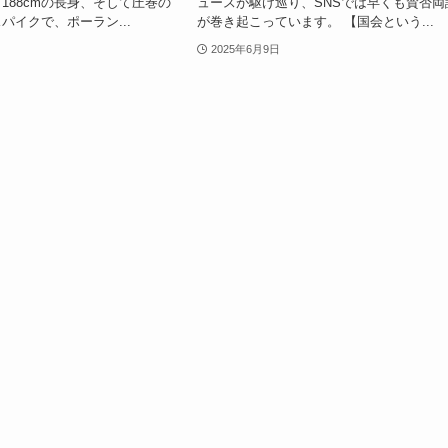
188cmの長身、そして圧巻の
ュースが駆け巡り、SNSでは早くも賛否両
パイクで、ポーラン...
が巻き起こっています。 【国会という...
2025年6月9日