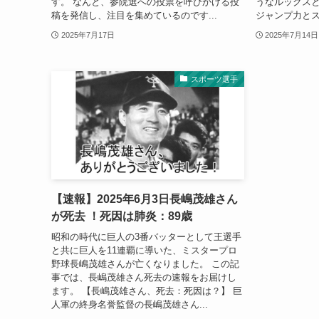
す。 なんと、参院選への投票を呼びかける投
うなルックスと
稿を発信し、注目を集めているのです...
ジャンプ力とス
2025年7月17日
2025年7月14日
スポーツ選手
【速報】2025年6月3日長嶋茂雄さん
が死去 ！死因は肺炎：89歳
昭和の時代に巨人の3番バッターとして王選手
と共に巨人を11連覇に導いた、ミスタープロ
野球長嶋茂雄さんが亡くなりました。 この記
事では、長嶋茂雄さん死去の速報をお届けし
ます。 【長嶋茂雄さん、死去：死因は？】 巨
人軍の終身名誉監督の長嶋茂雄さん...