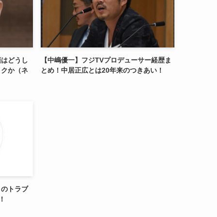
頭はどうし
【中嶋優一】フジTVプロデューサー経歴ま
イクか（ネ
とめ！中居正広とは20年来のつきあい！
とのトラブ
！