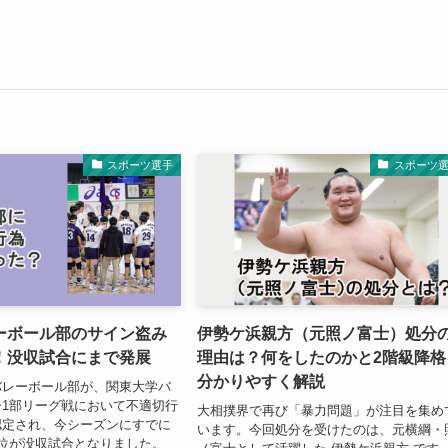
スポーツ選手
スポーツ
ーボール部のサイン盗み
伊勢ケ浜親方（元照ノ富士）処分
！没収試合にまで発展
理由は？何をしたのかと2階級降格
分かりやすく解説
バレーボール部が、関東大学バ
1部リーグ戦において不適切行
大相撲界で再び「暴力問題」が注目を集め
認定され、今シーズンにすでに
います。今回処分を受けたのは、元横綱・
位が没収試合となりました。