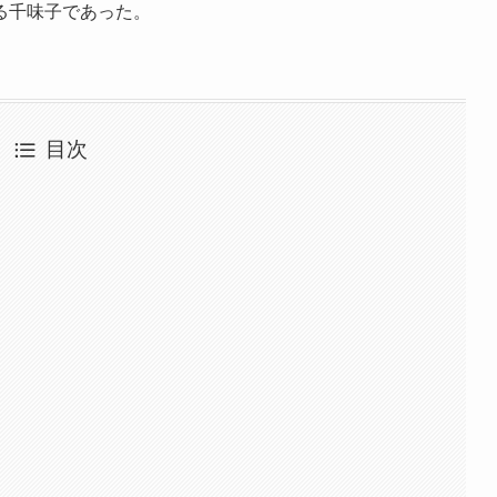
る千味子であった。
目次