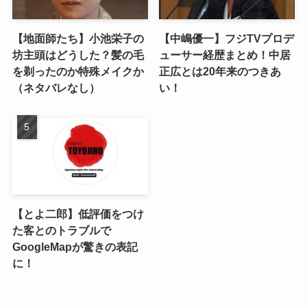
【地面師たち】小池栄子の
【中嶋優一】フジTVプロデ
坊主頭はどうした？髪の毛
ューサー経歴まとめ！中居
を剃ったのか特殊メイクか
正広とは20年来のつきあ
（ネタバレなし）
い！
【とよ二郎】低評価をつけ
た客とのトラブルで
GoogleMapが驚きの表記
に！