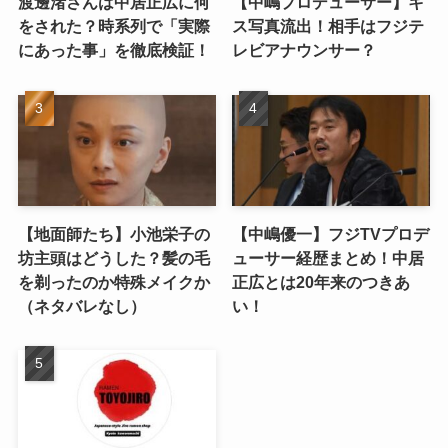
渡邊渚さんは中居正広に何
【中嶋プロデューサー】キ
をされた？時系列で「実際
ス写真流出！相手はフジテ
にあった事」を徹底検証！
レビアナウンサー？
【地面師たち】小池栄子の
【中嶋優一】フジTVプロデ
坊主頭はどうした？髪の毛
ューサー経歴まとめ！中居
を剃ったのか特殊メイクか
正広とは20年来のつきあ
（ネタバレなし）
い！