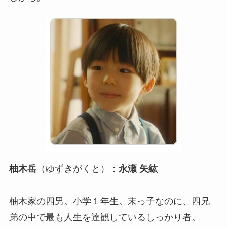
柚木岳
（ゆずきがくと）：
永瀬 矢紘
柚木家の四男。小学１年生。末っ子なのに、四兄
弟の中で最も人生を達観しているしっかり者。