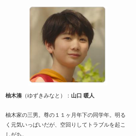
柚木湊
（ゆずきみなと）：
山口 暖人
柚木家の三男。尊の１１ヶ月年下の同学年。明る
く元気いっぱいだが、空回りしてトラブルを起こ
しがち。