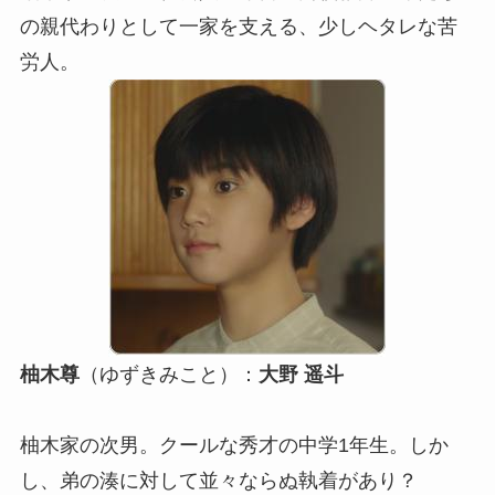
の親代わりとして一家を支える、少しヘタレな苦
労人。
柚木尊
（ゆずきみこと）：
大野 遥斗
柚木家の次男。クールな秀才の中学1年生。しか
し、弟の湊に対して並々ならぬ執着があり？