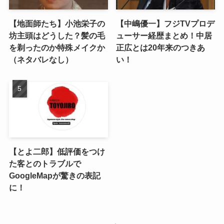
【地面師たち】小池栄子の
【中嶋優一】フジTVプロデ
坊主頭はどうした？髪の毛
ューサー経歴まとめ！中居
を剃ったのか特殊メイクか
正広とは20年来のつきあ
（ネタバレなし）
い！
【とよ二郎】低評価をつけ
た客とのトラブルで
GoogleMapが驚きの表記
に！