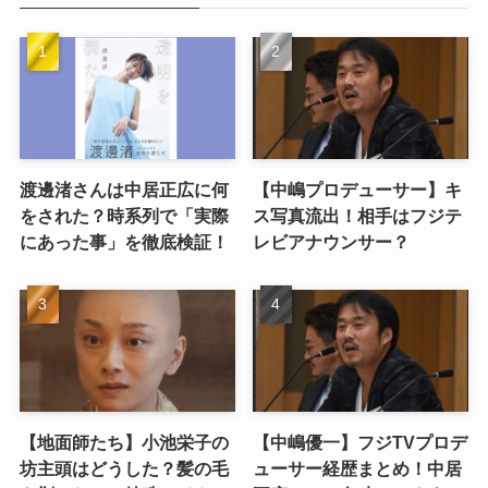
渡邊渚さんは中居正広に何
【中嶋プロデューサー】キ
をされた？時系列で「実際
ス写真流出！相手はフジテ
にあった事」を徹底検証！
レビアナウンサー？
【地面師たち】小池栄子の
【中嶋優一】フジTVプロデ
坊主頭はどうした？髪の毛
ューサー経歴まとめ！中居