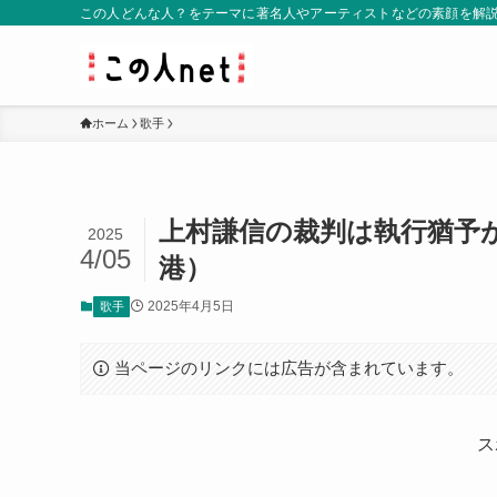
この人どんな人？をテーマに著名人やアーティストなどの素顔を解
ホーム
歌手
上村謙信の裁判は執行猶予
2025
4/05
港）
2025年4月5日
歌手
当ページのリンクには広告が含まれています。
ス