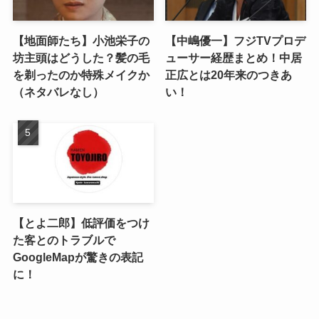
【地面師たち】小池栄子の
【中嶋優一】フジTVプロデ
坊主頭はどうした？髪の毛
ューサー経歴まとめ！中居
を剃ったのか特殊メイクか
正広とは20年来のつきあ
（ネタバレなし）
い！
【とよ二郎】低評価をつけ
た客とのトラブルで
GoogleMapが驚きの表記
に！