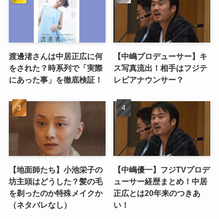
渡邊渚さんは中居正広に何
【中嶋プロデューサー】キ
をされた？時系列で「実際
ス写真流出！相手はフジテ
にあった事」を徹底検証！
レビアナウンサー？
【地面師たち】小池栄子の
【中嶋優一】フジTVプロデ
坊主頭はどうした？髪の毛
ューサー経歴まとめ！中居
を剃ったのか特殊メイクか
正広とは20年来のつきあ
（ネタバレなし）
い！