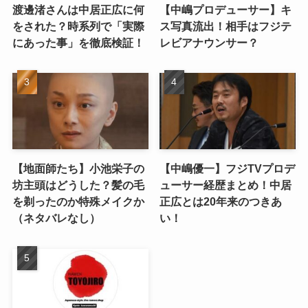
渡邊渚さんは中居正広に何
【中嶋プロデューサー】キ
をされた？時系列で「実際
ス写真流出！相手はフジテ
にあった事」を徹底検証！
レビアナウンサー？
【地面師たち】小池栄子の
【中嶋優一】フジTVプロデ
坊主頭はどうした？髪の毛
ューサー経歴まとめ！中居
を剃ったのか特殊メイクか
正広とは20年来のつきあ
（ネタバレなし）
い！