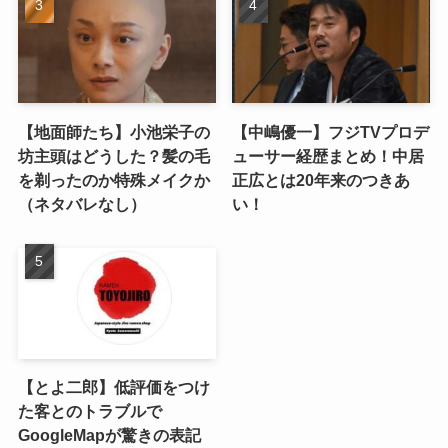
【地面師たち】小池栄子の
【中嶋優一】フジTVプロデ
坊主頭はどうした？髪の毛
ューサー経歴まとめ！中居
を剃ったのか特殊メイクか
正広とは20年来のつきあ
（ネタバレなし）
い！
【とよ二郎】低評価をつけ
た客とのトラブルで
GoogleMapが驚きの表記