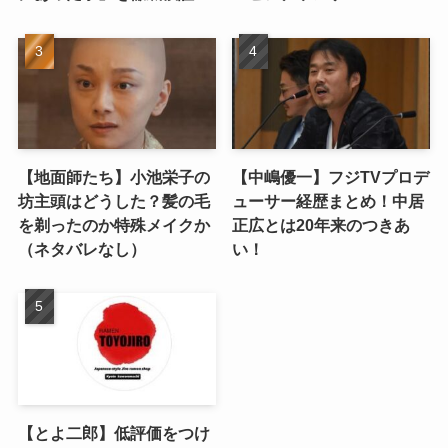
【地面師たち】小池栄子の
【中嶋優一】フジTVプロデ
坊主頭はどうした？髪の毛
ューサー経歴まとめ！中居
を剃ったのか特殊メイクか
正広とは20年来のつきあ
（ネタバレなし）
い！
【とよ二郎】低評価をつけ