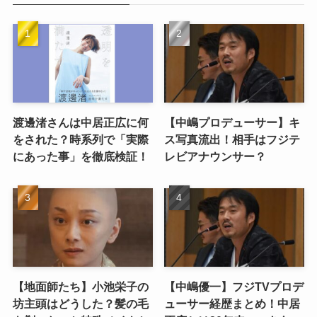
渡邊渚さんは中居正広に何
【中嶋プロデューサー】キ
をされた？時系列で「実際
ス写真流出！相手はフジテ
にあった事」を徹底検証！
レビアナウンサー？
【地面師たち】小池栄子の
【中嶋優一】フジTVプロデ
坊主頭はどうした？髪の毛
ューサー経歴まとめ！中居