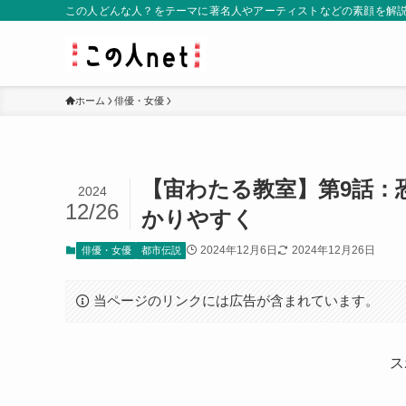
この人どんな人？をテーマに著名人やアーティストなどの素顔を解
ホーム
俳優・女優
【宙わたる教室】第9話：
2024
12/26
かりやすく
2024年12月6日
2024年12月26日
俳優・女優
都市伝説
当ページのリンクには広告が含まれています。
ス