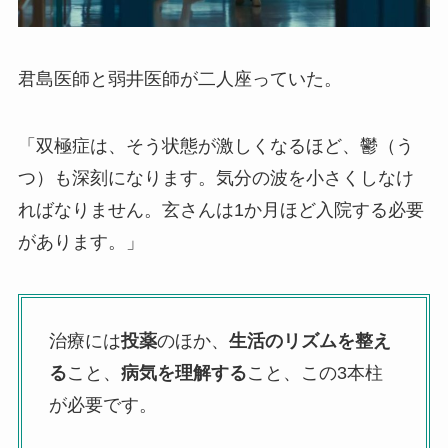
君島医師と弱井医師が二人座っていた。
「双極症は、そう状態が激しくなるほど、鬱（う
つ）も深刻になります。気分の波を小さくしなけ
ればなりません。玄さんは1か月ほど入院する必要
があります。」
治療には
投薬
のほか、
生活のリズムを整え
る
こと、
病気を理解する
こと、この3本柱
が必要です。