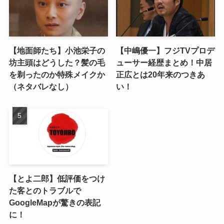
【地面師たち】小池栄子の
【中嶋優一】フジTVプロデ
坊主頭はどうした？髪の毛
ューサー経歴まとめ！中居
を剃ったのか特殊メイクか
正広とは20年来のつきあ
（ネタバレなし）
い！
【とよ二郎】低評価をつけ
た客とのトラブルで
GoogleMapが驚きの表記
に！