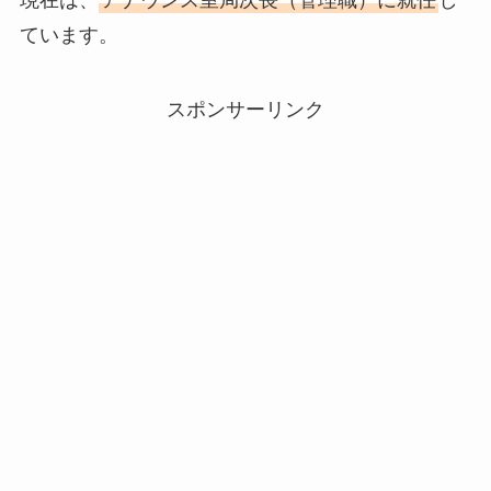
現在は、
アナウンス室局次長（管理職）に就任
し
ています。
スポンサーリンク