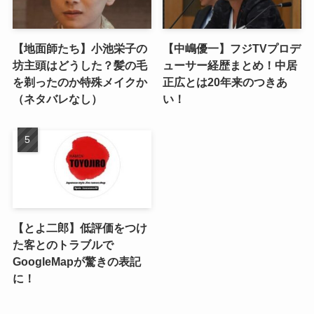
【地面師たち】小池栄子の
【中嶋優一】フジTVプロデ
坊主頭はどうした？髪の毛
ューサー経歴まとめ！中居
を剃ったのか特殊メイクか
正広とは20年来のつきあ
（ネタバレなし）
い！
【とよ二郎】低評価をつけ
た客とのトラブルで
GoogleMapが驚きの表記
に！