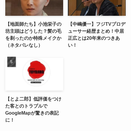
【地面師たち】小池栄子の
【中嶋優一】フジTVプロデ
坊主頭はどうした？髪の毛
ューサー経歴まとめ！中居
を剃ったのか特殊メイクか
正広とは20年来のつきあ
（ネタバレなし）
い！
【とよ二郎】低評価をつけ
た客とのトラブルで
GoogleMapが驚きの表記
に！