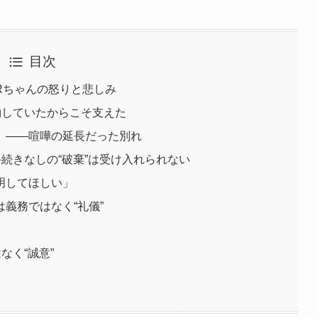
目次
Rちゃんの怒りと悲しみ
約していたからこそ支えた
」――喧嘩の延長だった別れ
手続きなしの“破棄”は受け入れられない
明してほしい」
義務ではなく“礼儀”
なく“誠意”