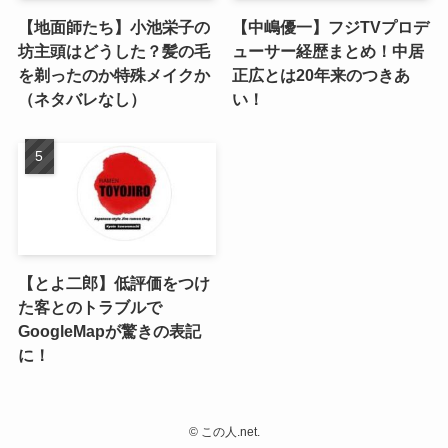
【地面師たち】小池栄子の
【中嶋優一】フジTVプロデ
坊主頭はどうした？髪の毛
ューサー経歴まとめ！中居
を剃ったのか特殊メイクか
正広とは20年来のつきあ
（ネタバレなし）
い！
【とよ二郎】低評価をつけ
た客とのトラブルで
GoogleMapが驚きの表記
に！
©
この人.net.