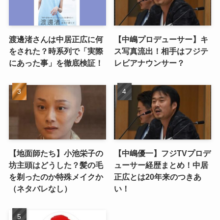
渡邊渚さんは中居正広に何
【中嶋プロデューサー】キ
をされた？時系列で「実際
ス写真流出！相手はフジテ
にあった事」を徹底検証！
レビアナウンサー？
【地面師たち】小池栄子の
【中嶋優一】フジTVプロデ
坊主頭はどうした？髪の毛
ューサー経歴まとめ！中居
を剃ったのか特殊メイクか
正広とは20年来のつきあ
（ネタバレなし）
い！