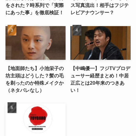
をされた？時系列で「実際
ス写真流出！相手はフジテ
にあった事」を徹底検証！
レビアナウンサー？
【地面師たち】小池栄子の
【中嶋優一】フジTVプロデ
坊主頭はどうした？髪の毛
ューサー経歴まとめ！中居
を剃ったのか特殊メイクか
正広とは20年来のつきあ
（ネタバレなし）
い！