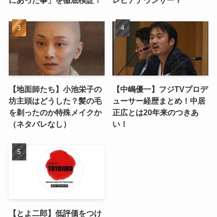
にあった事」を徹底検証！
レビアナウンサー？
【地面師たち】小池栄子の
【中嶋優一】フジTVプロデ
坊主頭はどうした？髪の毛
ューサー経歴まとめ！中居
を剃ったのか特殊メイクか
正広とは20年来のつきあ
（ネタバレなし）
い！
【とよ二郎】低評価をつけ