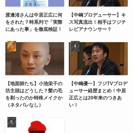
渡邊渚さんは中居正広に何
【中嶋プロデューサー】キ
をされた？時系列で「実際
ス写真流出！相手はフジテ
にあった事」を徹底検証！
レビアナウンサー？
【地面師たち】小池栄子の
【中嶋優一】フジTVプロデ
坊主頭はどうした？髪の毛
ューサー経歴まとめ！中居
を剃ったのか特殊メイクか
正広とは20年来のつきあ
（ネタバレなし）
い！