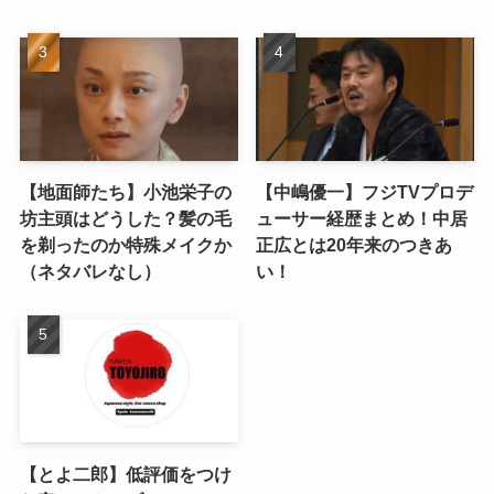
【地面師たち】小池栄子の
【中嶋優一】フジTVプロデ
坊主頭はどうした？髪の毛
ューサー経歴まとめ！中居
を剃ったのか特殊メイクか
正広とは20年来のつきあ
（ネタバレなし）
い！
【とよ二郎】低評価をつけ