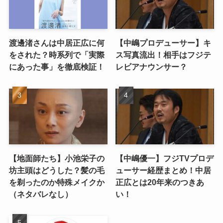
渡邊渚さんは中居正広に何
【中嶋プロデューサー】キ
をされた？時系列で「実際
ス写真流出！相手はフジテ
にあった事」を徹底検証！
レビアナウンサー？
【地面師たち】小池栄子の
【中嶋優一】フジTVプロデ
坊主頭はどうした？髪の毛
ューサー経歴まとめ！中居
を剃ったのか特殊メイクか
正広とは20年来のつきあ
（ネタバレなし）
い！