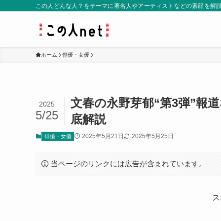
この人どんな人？をテーマに著名人やアーティストなどの素顔を解
ホーム
俳優・女優
文春の永野芽郁“第3弾”報
2025
5/25
底解説
2025年5月21日
2025年5月25日
俳優・女優
当ページのリンクには広告が含まれています。
ス