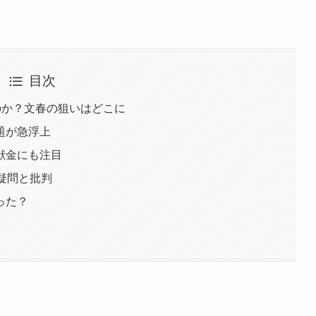
目次
のか？文春の狙いはどこに
題が急浮上
献金にも注目
疑問と批判
った？