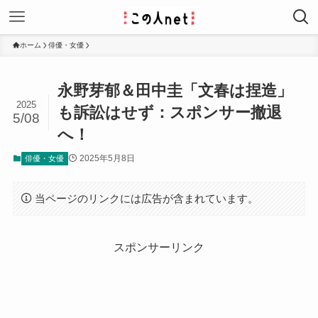
ホーム
俳優・女優
永野芽郁＆田中圭「文春は捏造」
2025
も訴訟はせず：スポンサー撤退
5/08
へ！
2025年5月8日
俳優・女優
当ページのリンクには広告が含まれています。
スポンサーリンク