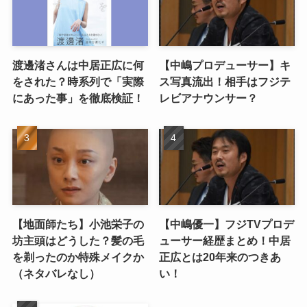
渡邊渚さんは中居正広に何
【中嶋プロデューサー】キ
をされた？時系列で「実際
ス写真流出！相手はフジテ
にあった事」を徹底検証！
レビアナウンサー？
【地面師たち】小池栄子の
【中嶋優一】フジTVプロデ
坊主頭はどうした？髪の毛
ューサー経歴まとめ！中居
を剃ったのか特殊メイクか
正広とは20年来のつきあ
（ネタバレなし）
い！