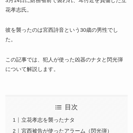
3月14日に財務省前で襲われ、耳付近を負傷した立
花孝志氏。
彼を襲ったのは宮西詩音という30歳の男性でし
た。
この記事では、犯人が使った凶器のナタと閃光弾
について解説します。
目次
立花孝志を襲ったナタ
宮西被告が使ったアラーム（閃光弾）