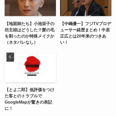
【地面師たち】小池栄子の
【中嶋優一】フジTVプロデ
坊主頭はどうした？髪の毛
ューサー経歴まとめ！中居
を剃ったのか特殊メイクか
正広とは20年来のつきあ
（ネタバレなし）
い！
【とよ二郎】低評価をつけ
た客とのトラブルで
GoogleMapが驚きの表記
に！