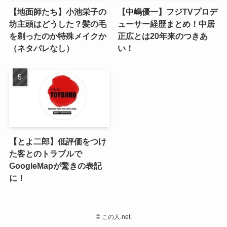
【地面師たち】小池栄子の
【中嶋優一】フジTVプロデ
坊主頭はどうした？髪の毛
ューサー経歴まとめ！中居
を剃ったのか特殊メイクか
正広とは20年来のつきあ
（ネタバレなし）
い！
【とよ二郎】低評価をつけ
た客とのトラブルで
GoogleMapが驚きの表記
に！
©
この人.net.