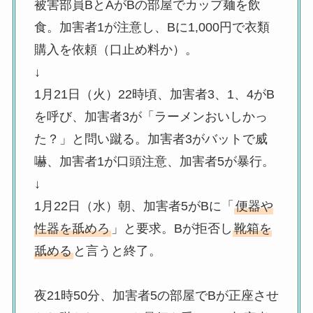
被害部員BとAがBの部屋でカップ麺を飲
食。加害者1が注意し、Bに1,000円で衣類
購入を依頼（口止め料か）。
↓
1月21日（火）22時頃、加害者3、1、4がB
を呼び、加害者3が「ラーメンおいしかっ
た？」と問い蹴る。加害者3がバットで威
嚇、加害者1が口頭注意、加害者5が暴行。
↓
1月22日（水）朝、加害者5がBに「
便器や
性器を舐めろ
」と要求。Bが拒否し
靴箱を
舐める
と言うと終了。
夜21時50分、加害者5の部屋でBが正座させ