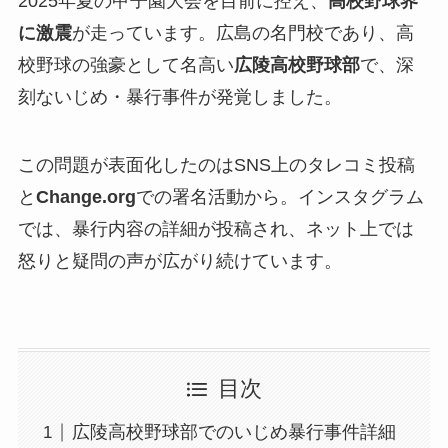
2025年夏の甲子園大会を目前に控え、
高校野球界
に激震
が走っています。広島の名門校であり、高
校野球の強豪として名高い
広陵高校野球部
で、深
刻ないじめ・暴行事件が発覚しました。
この問題が表面化したのはSNS上のタレコミ投稿
と
Change.org
での署名活動から。インスタグラム
では、暴行内容の詳細が投稿され、ネット上では
怒りと疑問の声が広がり続けています。
目次
広陵高校野球部でのいじめ暴行事件詳細