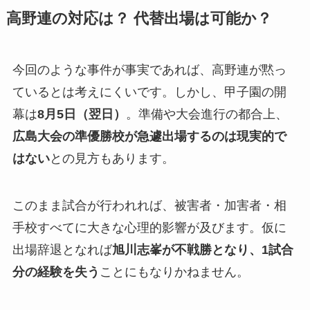
高野連の対応は？ 代替出場は可能か？
今回のような事件が事実であれば、高野連が黙っ
ているとは考えにくいです。しかし、甲子園の開
幕は
8月5日（翌日）
。準備や大会進行の都合上、
広島大会の準優勝校が急遽出場するのは現実的で
はない
との見方もあります。
このまま試合が行われれば、被害者・加害者・相
手校すべてに大きな心理的影響が及びます。仮に
出場辞退となれば
旭川志峯が不戦勝となり、1試合
分の経験を失う
ことにもなりかねません。