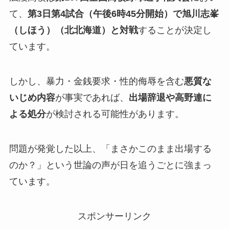
て、
第3日第4試合（午後6時45分開始）で旭川志峯
（しほう）（北北海道）と対戦
することが決定し
ています。
しかし、暴力・金銭要求・性的侮辱を含む
悪質な
いじめ内容
が事実であれば、
出場辞退や高野連に
よる処分
が検討される可能性があります。
問題が発覚した以上、「まさかこのまま出場する
のか？」という世論の声が日を追うごとに強まっ
ています。
スポンサーリンク