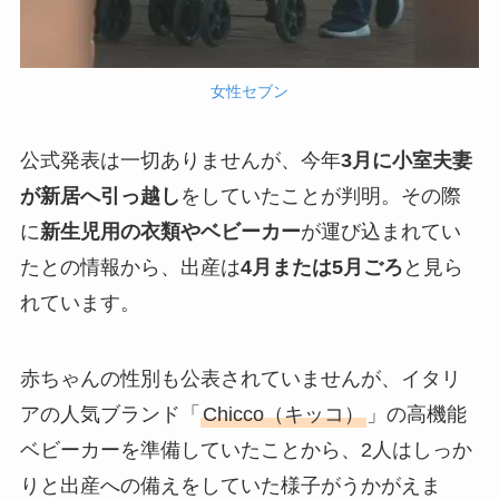
女性セブン
公式発表は一切ありませんが、今年
3月に小室夫妻
が新居へ引っ越し
をしていたことが判明。その際
に
新生児用の衣類やベビーカー
が運び込まれてい
たとの情報から、出産は
4月または5月ごろ
と見ら
れています。
赤ちゃんの性別も公表されていませんが、イタリ
アの人気ブランド「
Chicco（キッコ）
」の高機能
ベビーカーを準備していたことから、2人はしっか
りと出産への備えをしていた様子がうかがえま