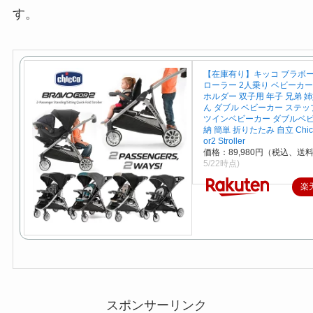
す。
【在庫有り】キッコ ブラボー F
ローラー 2人乗り ベビーカー
ホルダー 双子用 年子 兄弟 
ん ダブル ベビーカー ステッ
ツインベビーカー ダブルベビ
納 簡単 折りたたみ 自立 Chicco
or2 Stroller
価格：89,980円（税込、送料
5/22時点)
楽
スポンサーリンク