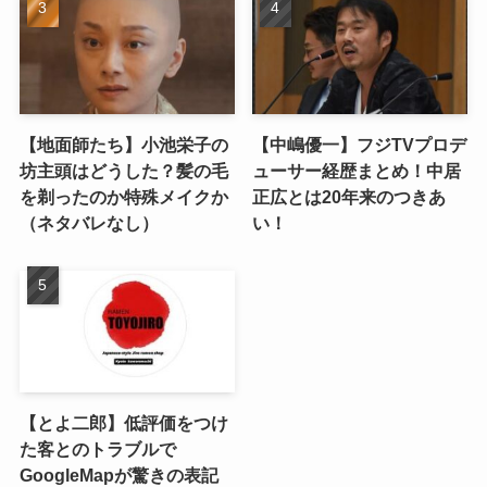
【地面師たち】小池栄子の
【中嶋優一】フジTVプロデ
坊主頭はどうした？髪の毛
ューサー経歴まとめ！中居
を剃ったのか特殊メイクか
正広とは20年来のつきあ
（ネタバレなし）
い！
【とよ二郎】低評価をつけ
た客とのトラブルで
GoogleMapが驚きの表記