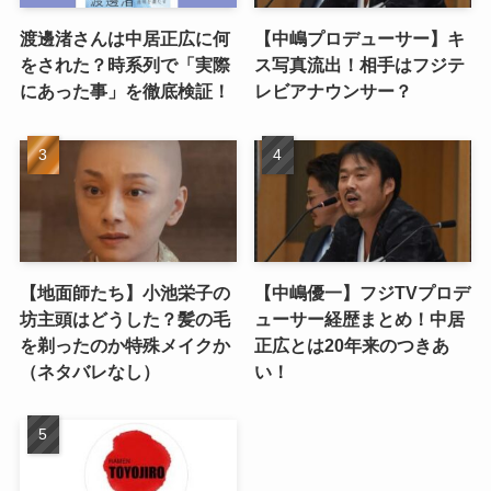
渡邊渚さんは中居正広に何
【中嶋プロデューサー】キ
をされた？時系列で「実際
ス写真流出！相手はフジテ
にあった事」を徹底検証！
レビアナウンサー？
【地面師たち】小池栄子の
【中嶋優一】フジTVプロデ
坊主頭はどうした？髪の毛
ューサー経歴まとめ！中居
を剃ったのか特殊メイクか
正広とは20年来のつきあ
（ネタバレなし）
い！