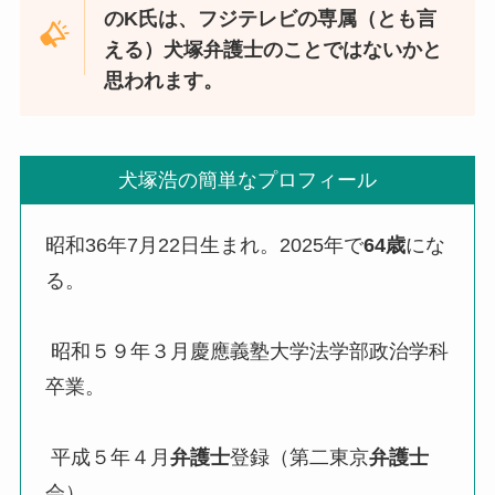
のK氏は、フジテレビの専属（とも言
える）犬塚弁護士のことではないかと
思われます。
犬塚浩の簡単なプロフィール
昭和36年7月22日生まれ。2025年で
64歳
にな
る。
昭和５９年３月慶應義塾大学法学部政治学科
卒業。
平成５年４月
弁護士
登録（第二東京
弁護士
会）。