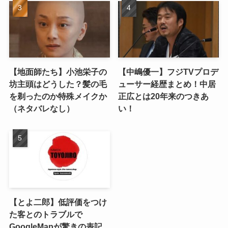
【地面師たち】小池栄子の
【中嶋優一】フジTVプロデ
坊主頭はどうした？髪の毛
ューサー経歴まとめ！中居
を剃ったのか特殊メイクか
正広とは20年来のつきあ
（ネタバレなし）
い！
【とよ二郎】低評価をつけ
た客とのトラブルで
GoogleMapが驚きの表記