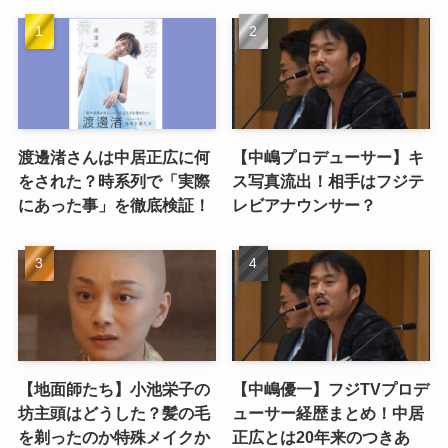
渡邊渚さんは中居正広に何
【中嶋プロデューサー】キ
をされた？時系列で「実際
ス写真流出！相手はフジテ
にあった事」を徹底検証！
レビアナウンサー？
【地面師たち】小池栄子の
【中嶋優一】フジTVプロデ
坊主頭はどうした？髪の毛
ューサー経歴まとめ！中居
を剃ったのか特殊メイクか
正広とは20年来のつきあ