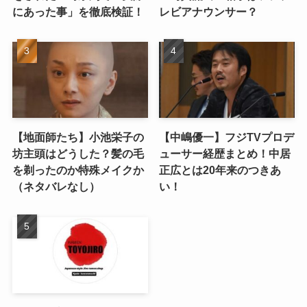
にあった事」を徹底検証！
レビアナウンサー？
【地面師たち】小池栄子の
【中嶋優一】フジTVプロデ
坊主頭はどうした？髪の毛
ューサー経歴まとめ！中居
を剃ったのか特殊メイクか
正広とは20年来のつきあ
（ネタバレなし）
い！