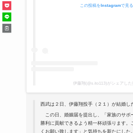
この投稿をInstagramで見
伊藤翔(@s.ito113)がシェアし
西武は２日、伊藤翔投手（２１）が結婚し
この日、婚姻届を提出し、「家族のサポー
勝利に貢献できるよう精一杯頑張ります。
くお願い致します」と気持ちを新たにした