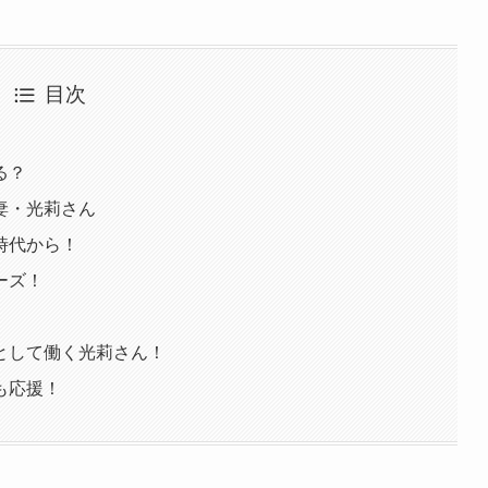
目次
る？
妻・光莉さん
時代から！
ーズ！
として働く光莉さん！
も応援！