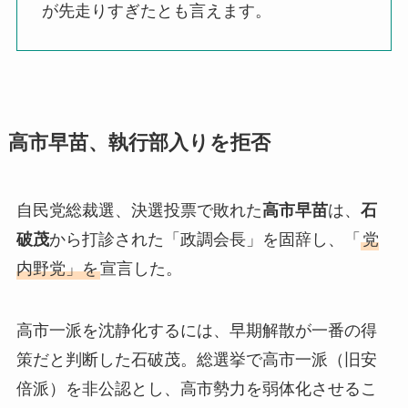
が先走りすぎたとも言えます。
高市早苗、執行部入りを拒否
自民党総裁選、決選投票で敗れた
高市早苗
は、
石
破茂
から打診された「政調会長」を固辞し、「
党
内野党」を
宣言した。
高市一派を沈静化するには、早期解散が一番の得
策だと判断した石破茂。総選挙で高市一派（旧安
倍派）を非公認とし、高市勢力を弱体化させるこ