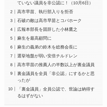
ていない議員を非公認に！（10月6日）
高市早苗、執行部入りを拒否
石破の敵は高市早苗とコバホーク
広報本部長を固辞した小林鷹之
麻生を最高顧問に
麻生の義弟の鈴木を総務会長に
選挙地盤が弱い安倍チルドレン
高市早苗の推薦人の半数以上が裏金議員
裏金議員を全員「非公認」にするかと思
ったが
「裏金議員」全員公認で、世論は納得す
るはずがない