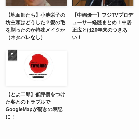
【地面師たち】小池栄子の
【中嶋優一】フジTVプロデ
坊主頭はどうした？髪の毛
ューサー経歴まとめ！中居
を剃ったのか特殊メイクか
正広とは20年来のつきあ
（ネタバレなし）
い！
【とよ二郎】低評価をつけ
た客とのトラブルで
GoogleMapが驚きの表記
に！