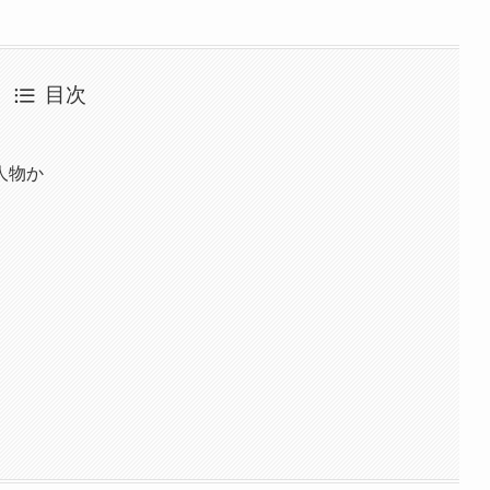
目次
人物か