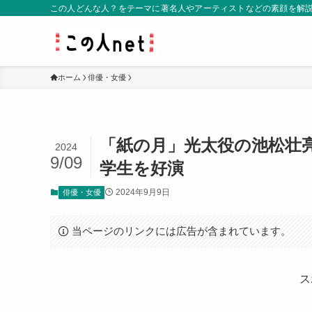
この人どんな人？をテーマに著名人やアーティストなどの素顔を解
ホーム
俳優・女優
「紙の月」光太役の池松壮
2024
9/09
学生を好演
2024年9月9日
俳優・女優
当ページのリンクには広告が含まれています。
ス