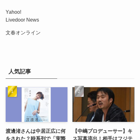
Yahoo!
Livedoor News
文春オンライン
人気記事
渡邊渚さんは中居正広に何
【中嶋プロデューサー】キ
をされた？時系列で「実際
ス写真流出！相手はフジテ