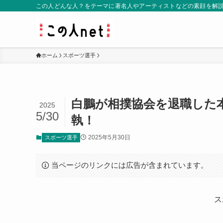
この人どんな人？をテーマに著名人やアーティストなどの素顔を解
ホーム
スポーツ選手
白鵬が相撲協会を退職した
2025
5/30
執！
2025年5月30日
スポーツ選手
当ページのリンクには広告が含まれています。
ス