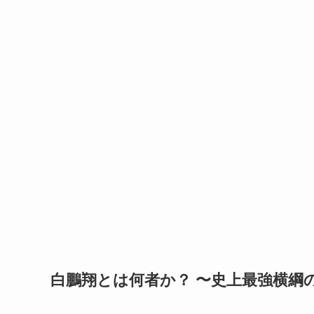
白鵬翔とは何者か？ 〜史上最強横綱