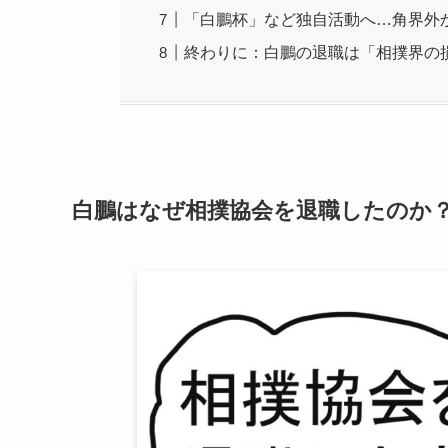
「白鵬杯」など独自活動へ…角界外
終わりに：白鵬の退職は「相撲界の
白鵬はなぜ相撲協会を退職したのか