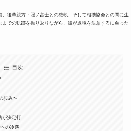
鎖、後輩親方・照ノ富士との確執、そして相撲協会との間に生
れまでの軌跡を振り返りながら、彼が退職を決意するに至った
目次
？
の歩み〜
格が決定打
者への冷遇