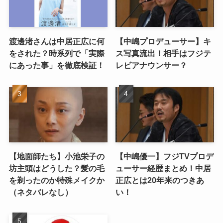
渡邊渚さんは中居正広に何
【中嶋プロデューサー】キ
をされた？時系列で「実際
ス写真流出！相手はフジテ
にあった事」を徹底検証！
レビアナウンサー？
【地面師たち】小池栄子の
【中嶋優一】フジTVプロデ
坊主頭はどうした？髪の毛
ューサー経歴まとめ！中居
を剃ったのか特殊メイクか
正広とは20年来のつきあ
（ネタバレなし）
い！