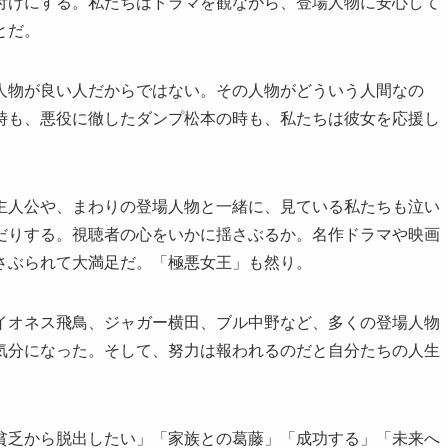
付けにする。私たちはドラマを観ながら、登場人物に安心して
とだ。
人物が良い人だからではない。その人物がどういう人間なの
時も、悪役に徹したダンプ松本の時も、私たちは彼女を応援し
主人公や、まわりの登場人物と一緒に、見ている私たちも泣い
だりする。視聴者の心をいかに揺さぶるか。名作ドラマや映画
さぶられて大満足だ。「極悪女王」も然り。
イオネス飛鳥、ジャガー横田、ブル中野など、多くの登場人物
気分になった。そして、努力は報われるのだと自分たちの人生
貧乏から脱出したい」「家族との葛藤」「成功する」「未来へ