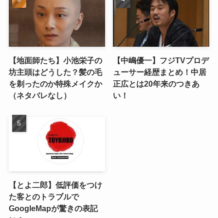
【地面師たち】小池栄子の
【中嶋優一】フジTVプロデ
坊主頭はどうした？髪の毛
ューサー経歴まとめ！中居
を剃ったのか特殊メイクか
正広とは20年来のつきあ
（ネタバレなし）
い！
【とよ二郎】低評価をつけ
た客とのトラブルで
GoogleMapが驚きの表記