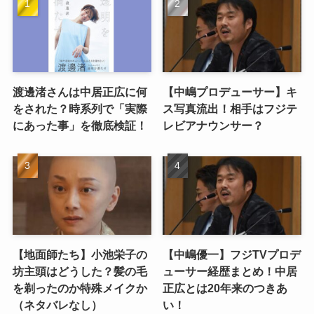
渡邊渚さんは中居正広に何
【中嶋プロデューサー】キ
をされた？時系列で「実際
ス写真流出！相手はフジテ
にあった事」を徹底検証！
レビアナウンサー？
【地面師たち】小池栄子の
【中嶋優一】フジTVプロデ
坊主頭はどうした？髪の毛
ューサー経歴まとめ！中居
を剃ったのか特殊メイクか
正広とは20年来のつきあ
（ネタバレなし）
い！